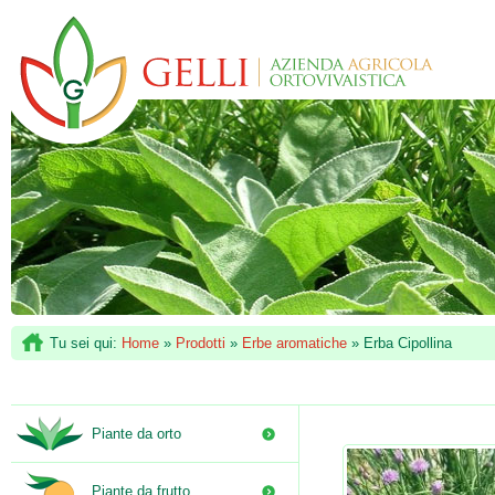
Tu sei qui:
Home
»
Prodotti
»
Erbe aromatiche
»
Erba Cipollina
Piante da orto
Piante da frutto