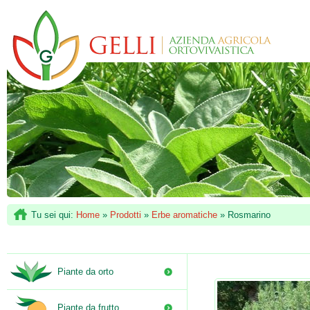
Tu sei qui:
Home
»
Prodotti
»
Erbe aromatiche
»
Rosmarino
Piante da orto
Piante da frutto