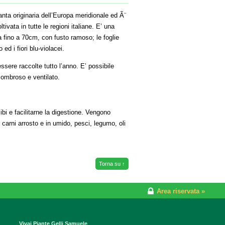
anta originaria dell’Europa meridionale ed Ã¨
tivata in tutte le regioni italiane. E’ una
a fino a 70cm, con fusto ramoso; le foglie
 ed i fiori blu-violacei.
ssere raccolte tutto l’anno. E’ possibile
 ombroso e ventilato.
ibi e facilitarne la digestione. Vengono
 carni arrosto e in umido, pesci, legumo, oli
Torna su ↑
Area riservata »
Vivai Piante Gelli Samuele