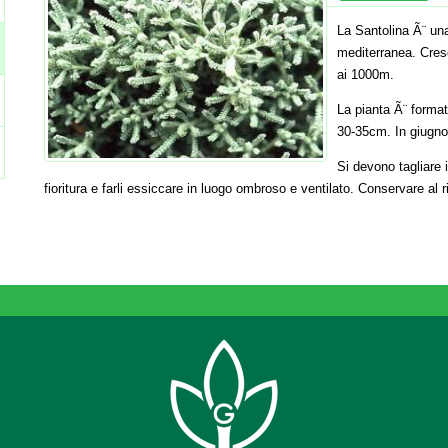
La Santolina Ã¨ una
mediterranea. Cresc
ai 1000m.
La pianta Ã¨ formata 
30-35cm. In giugno-l
Si devono tagliare 
fioritura e farli essiccare in luogo ombroso e ventilato. Conservare al r