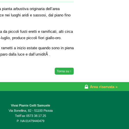
 pianta arbustiva originaria dell’area
e nei luoghi aridi e sassosi, dal piano fino
da piccoli fusti eretti e ramificati, alti circa
uglio, produce piccoli fiori giallo-oro.
i rametti a inizio estate quando sono in piena
iparo dalla luce e dall’umiditÃ .
Torna su ↑
Area riservata »
Vivai Piante Gelli Samuele
Via Bonellina, 82 - 51100 Pistoia
Tel/Fax 0573 38.17.25
P. IVA 01479440479