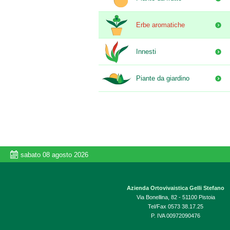
Erbe aromatiche
Innesti
Piante da giardino
sabato 08 agosto 2026
Azienda Ortovivaistica Gelli Stefano
Via Bonellina, 82 - 51100 Pistoia
Tel/Fax 0573 38.17.25
P. IVA 00972090476