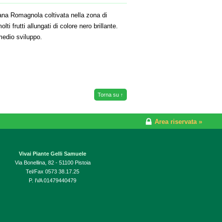
ana Romagnola coltivata nella zona di
ti frutti allungati di colore nero brillante.
medio sviluppo.
Torna su ↑
Area riservata »
Vivai Piante Gelli Samuele
Via Bonellina, 82 - 51100 Pistoia
Tel/Fax 0573 38.17.25
P. IVA 01479440479