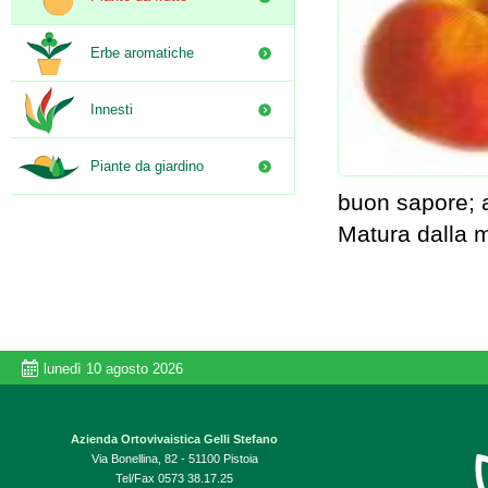
Erbe aromatiche
Innesti
Piante da giardino
buon sapore; a
Matura dalla 
lunedì 10 agosto 2026
Azienda Ortovivaistica Gelli Stefano
Via Bonellina, 82 - 51100 Pistoia
Tel/Fax 0573 38.17.25