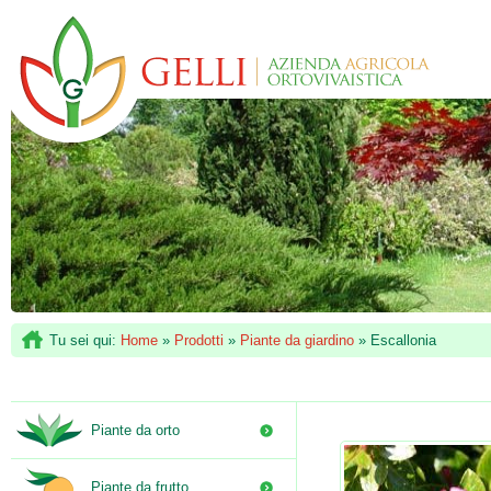
Tu sei qui:
Home
»
Prodotti
»
Piante da giardino
»
Escallonia
Piante da orto
Piante da frutto