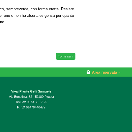
ico, sempreverde, con forma eretta. Resiste
 terreno e non ha alcuna esigenza per quanto
one.
Torna su ↑
Area riservata »
Vivai Piante Gelli Samuele
Via Bonellina, 82 - 51100 Pistoia
Tel/Fax 0573 38.17.25
P. IVA 01479440479