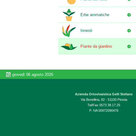
Erbe aromatiche
Innesti
Piante da giardino
giovedì 06 agosto 2026
Azienda Ortovivaistica Gelli Stefano
Via Bonellina, 82 - 51100 Pistoia
Tel/Fax 0573 38.17.25
P. IVA 00972090476