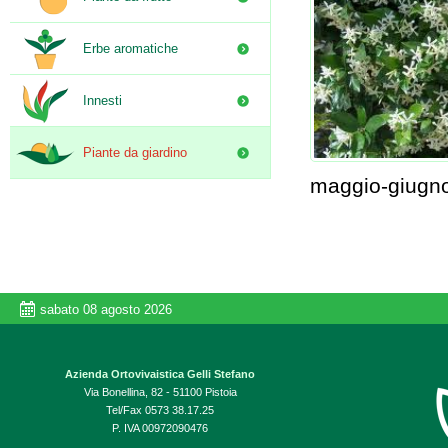
Erbe aromatiche
Innesti
Piante da giardino
maggio-giugno.
sabato 08 agosto 2026
Azienda Ortovivaistica Gelli Stefano
Via Bonellina, 82 - 51100 Pistoia
Tel/Fax 0573 38.17.25
P. IVA 00972090476