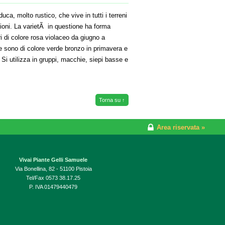
uca, molto rustico, che vive in tutti i terreni
zioni. La varietÃ in questione ha forma
ri di colore rosa violaceo da giugno a
e sono di colore verde bronzo in primavera e
. Si utilizza in gruppi, macchie, siepi basse e
Torna su ↑
Area riservata »
Vivai Piante Gelli Samuele
Via Bonellina, 82 - 51100 Pistoia
Tel/Fax 0573 38.17.25
P. IVA 01479440479