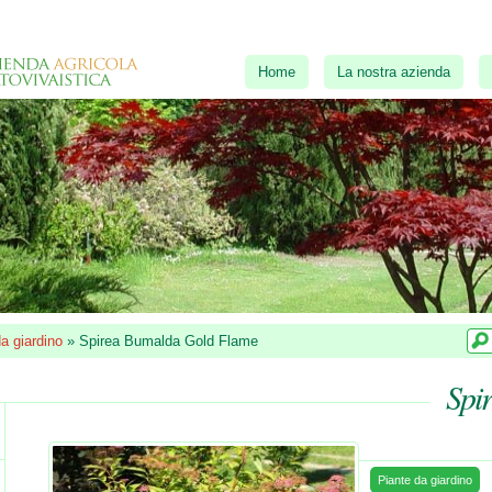
Home
La nostra azienda
a giardino
»
Spirea Bumalda Gold Flame
Spi
Piante da giardino