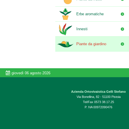
Erbe aromatiche
Innesti
Piante da giardino
giovedì 06 agosto 2026
Azienda Ortovivaistica Gelli Stefano
Via Bonellina, 82 - 51100 Pistoia
Tel/Fax 0573 38.17.25
P. IVA 00972090476