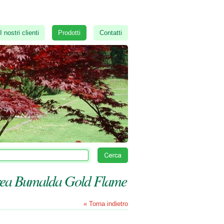
I nostri clienti
Prodotti
Contatti
rea Bumalda Gold Flame
« Torna indietro