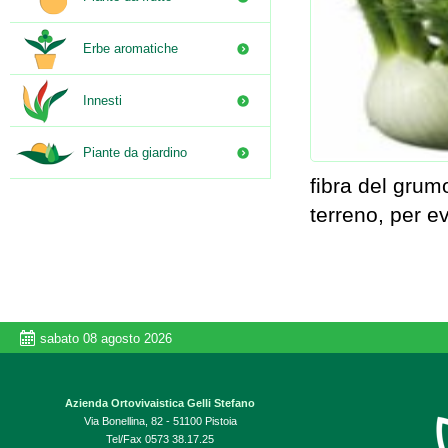
Erbe aromatiche
Innesti
Piante da giardino
fibra del grum
terreno, per e
sabato 08 agosto 2026
Azienda Ortovivaistica Gelli Stefano
Via Bonellina, 82 - 51100 Pistoia
Tel/Fax 0573 38.17.25