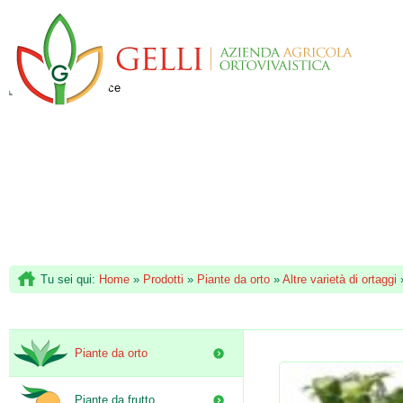
Tu sei qui:
Home
»
Prodotti
»
Piante da orto
»
Altre varietà di ortaggi
Piante da orto
Piante da frutto