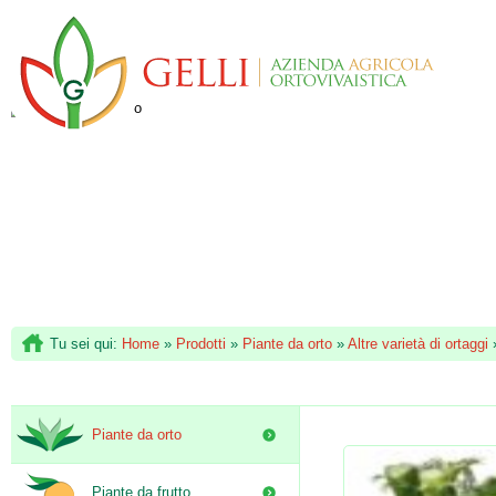
Tu sei qui:
Home
»
Prodotti
»
Piante da orto
»
Altre varietà di ortaggi
Piante da orto
Piante da frutto