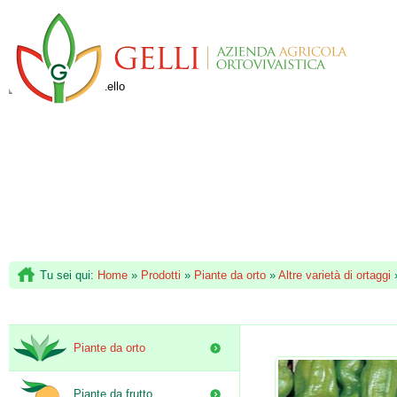
Tu sei qui:
Home
»
Prodotti
»
Piante da orto
»
Altre varietà di ortaggi
Piante da orto
Piante da frutto