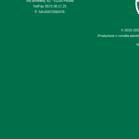
Via Bonellina, 82 - 51100 Pistoia
Tel/Fax 0573 38.17.25
P. IVA 00972090476
© 2010-20
Produzione e vendita piante d
R