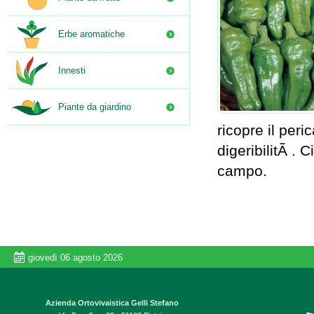
Erbe aromatiche
Innesti
Piante da giardino
ricopre il per
digeribilitÃ . 
campo.
giovedì 06 agosto 2026
Azienda Ortovivaistica Gelli Stefano