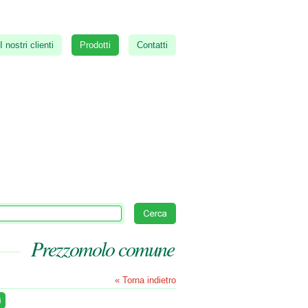
I nostri clienti
Prodotti
Contatti
Prezzomolo comune
« Torna indietro
i