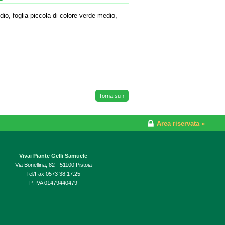
io, foglia piccola di colore verde medio,
Torna su ↑
Area riservata »
Vivai Piante Gelli Samuele
Via Bonellina, 82 - 51100 Pistoia
Tel/Fax 0573 38.17.25
P. IVA 01479440479