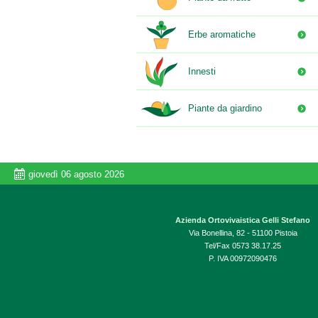
Erbe aromatiche
Innesti
Piante da giardino
giovedì 06 agosto 2026
Azienda Ortovivaistica Gelli Stefano
Via Bonellina, 82 - 51100 Pistoia
Tel/Fax 0573 38.17.25
P. IVA 00972090476