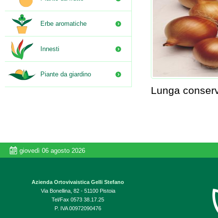
Erbe aromatiche
Innesti
Piante da giardino
Lunga conserv
giovedì 06 agosto 2026
Azienda Ortovivaistica Gelli Stefano
Via Bonellina, 82 - 51100 Pistoia
Tel/Fax 0573 38.17.25
P. IVA 00972090476