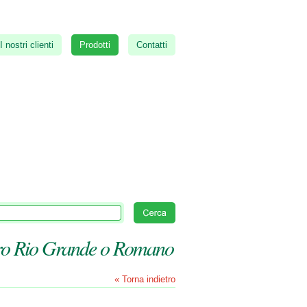
I nostri clienti
Prodotti
Contatti
o Rio Grande o Romano
« Torna indietro