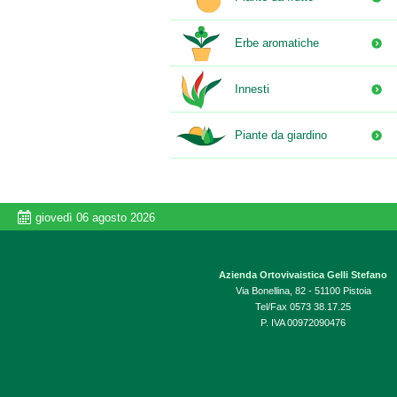
Erbe aromatiche
Innesti
Piante da giardino
giovedì 06 agosto 2026
Azienda Ortovivaistica Gelli Stefano
Via Bonellina, 82 - 51100 Pistoia
Tel/Fax 0573 38.17.25
P. IVA 00972090476