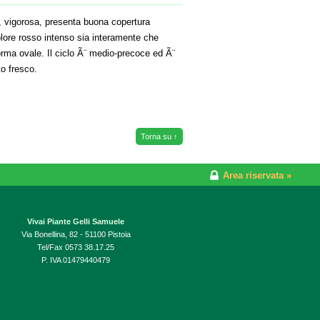
, vigorosa, presenta buona copertura
colore rosso intenso sia interamente che
rma ovale. Il ciclo Ã¨ medio-precoce ed Ã¨
to fresco.
Torna su ↑
Area riservata »
Vivai Piante Gelli Samuele
Via Bonellina, 82 - 51100 Pistoia
Tel/Fax 0573 38.17.25
P. IVA 01479440479