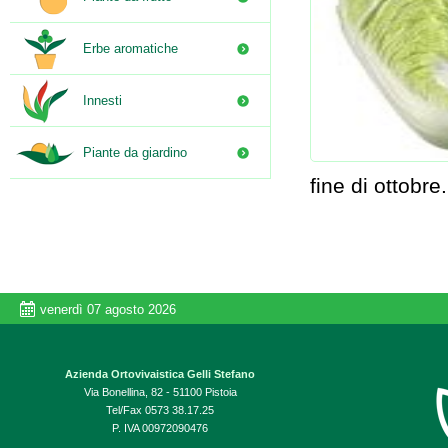
Erbe aromatiche
Innesti
Piante da giardino
fine di ottobre.
venerdì 07 agosto 2026
Azienda Ortovivaistica Gelli Stefano
Via Bonellina, 82 - 51100 Pistoia
Tel/Fax 0573 38.17.25
P. IVA 00972090476