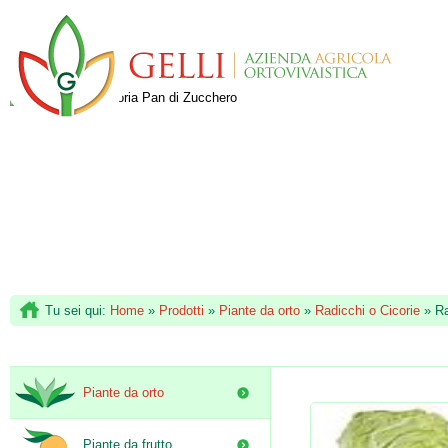
Tu sei qui:
Home
»
Prodotti
»
Piante da orto
»
Radicchi o Cicorie
»
Ra
Piante da orto
Piante da frutto