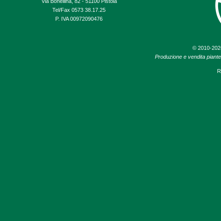
Via Bonellina, 82 - 51100 Pistoia
Tel/Fax 0573 38.17.25
P. IVA 00972090476
© 2010-20
Produzione e vendita piante d
R