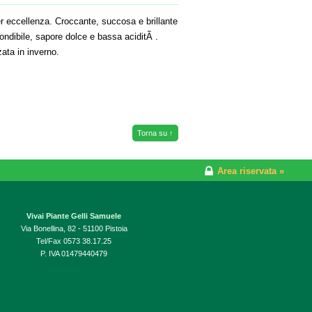
r eccellenza. Croccante, succosa e brillante
ndibile, sapore dolce e bassa aciditÃ .
ata in inverno.
Torna su ↑
Area riservata »
Vivai Piante Gelli Samuele
Via Bonellina, 82 - 51100 Pistoia
Tel/Fax 0573 38.17.25
P. IVA 01479440479