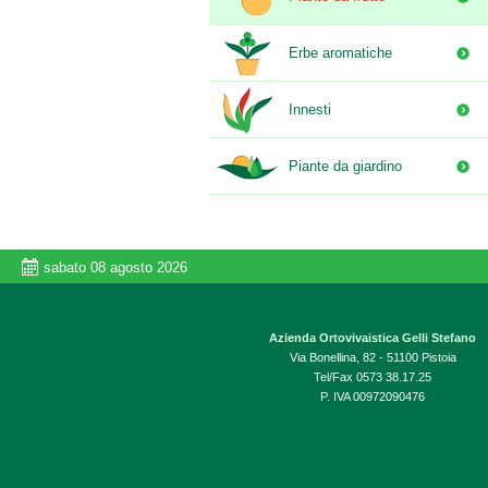
Erbe aromatiche
Innesti
Piante da giardino
sabato 08 agosto 2026
Azienda Ortovivaistica Gelli Stefano
Via Bonellina, 82 - 51100 Pistoia
Tel/Fax 0573 38.17.25
P. IVA 00972090476