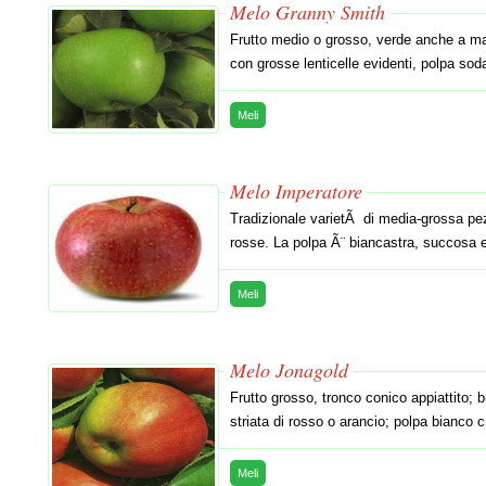
Melo Granny Smith
Frutto medio o grosso, verde anche a matu
con grosse lenticelle evidenti, polpa so
Meli
Melo Imperatore
Tradizionale varietÃ di media-grossa pez
rosse. La polpa Ã¨ biancastra, succosa 
Meli
Melo Jonagold
Frutto grosso, tronco conico appiattito; 
striata di rosso o arancio; polpa bianco
Meli