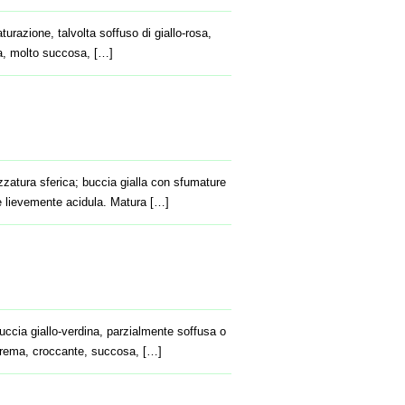
razione, talvolta soffuso di giallo-rosa,
da, molto succosa, […]
zatura sferica; buccia gialla con sfumature
e lievemente acidula. Matura […]
buccia giallo-verdina, parzialmente soffusa o
 crema, croccante, succosa, […]