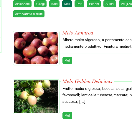
Albicocchi
Ciliegi
Kaki
Meli
Peri
Peschi
Susini
Viti (Uv
Altre varietà di frutti
Melo Annurca
Albero molto vigoroso, a portamento assu
mediamente produttivo. Fioritura medio-ta
Meli
Melo Golden Delicious
Frutto medio o grosso, buccia liscia, gia
favorevoli; lenticelle tuberose,marcate; p
succosa, […]
Meli