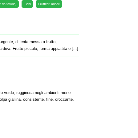
e da tavola)
Fichi
Fruttiferi minori
rgente, di lenta messa a frutto,
rdiva. Frutto piccolo, forma appiattita o […]
llo-verde, rugginosa negli ambienti meno
olpa giallina, consistente, fine, croccante,