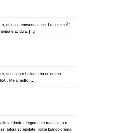
ito, di lunga conservazione. La buccia Ã¨
cherina e acidula, […]
te, succosa e brillante ha un’aroma
ditÃ . Mela molto […]
giallo-verdastro, largamente macchiata e
nose, talora screpolate; polpa bianco-crema,