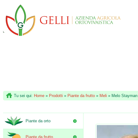
Tu sei qui:
Home
»
Prodotti
»
Piante da frutto
»
Meli
»
Melo Stayman
Piante da orto
Piante da frutto