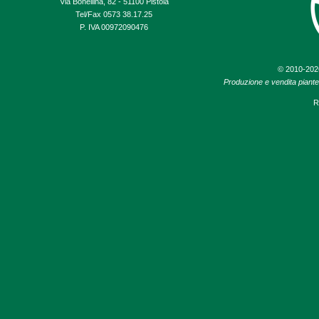
Via Bonellina, 82 - 51100 Pistoia
Tel/Fax 0573 38.17.25
P. IVA 00972090476
© 2010-20
Produzione e vendita piante d
R