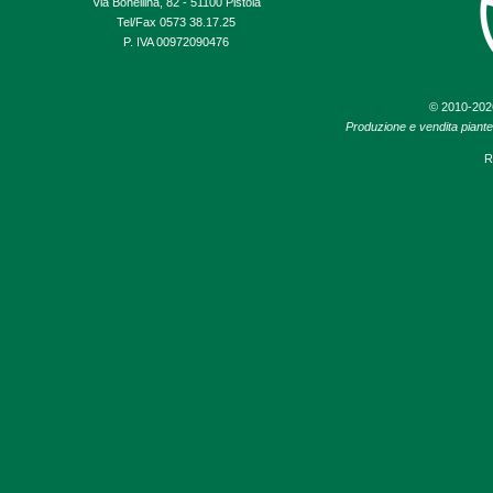
Via Bonellina, 82 - 51100 Pistoia
Tel/Fax 0573 38.17.25
P. IVA 00972090476
© 2010-20
Produzione e vendita piante d
R