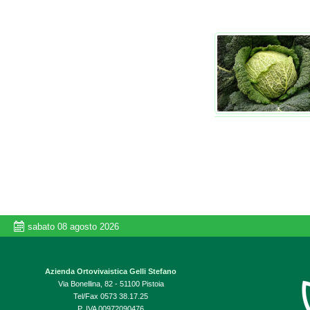
sabato 08 agosto 2026
Azienda Ortovivaistica Gelli Stefano
Via Bonellina, 82 - 51100 Pistoia
Tel/Fax 0573 38.17.25
P. IVA 00972090476